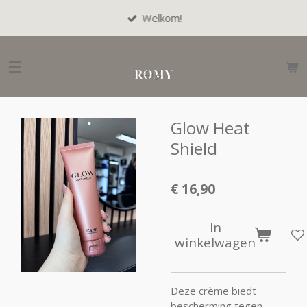
Ga
Welkom!
direct
naar
de
hoofdinhoud
Glow Heat
Shield
€ 16,90
In
winkelwagen
Deze crème biedt
bescherming tegen