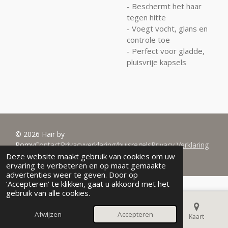
- Beschermt het haar
tegen hitte
- Voegt vocht, glans en
controle toe
- Perfect voor gladde,
pluisvrije kapsels
© 2026 Hair by
Romy
Contact
Privacyverklaring/huisregels
Privacy Verklaring
Deze website maakt gebruik van cookies om uw
Powered by
JouwWeb
ervaring te verbeteren en op maat gemaakte
advertenties weer te geven. Door op
‘Accepteren’ te klikken, gaat u akkoord met het
gebruik van alle cookies.
Afwijzen
Accepteren
E-mailadres
Telefoonnummer
Kaart