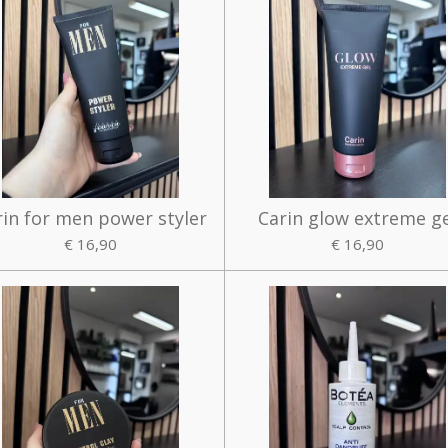
rin for men power styler
Carin glow extreme g
€ 16,90
€ 16,90