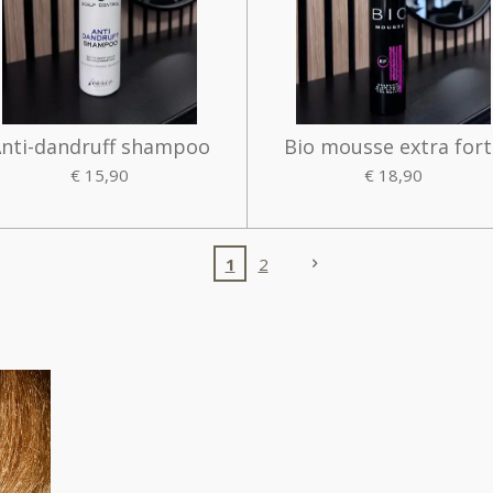
nti-dandruff shampoo
Bio mousse extra for
€ 15,90
€ 18,90
1
2