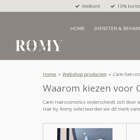
Welkom!
10% korti
Ga
direct
naar
de
HOME
DIENSTEN & BEHAN
hoofdinhoud
Home
»
Webshop producten
»
Carin hairco
Waarom kiezen voor C
Carin Haircosmetics onderscheidt zich door e
Hair by Romy selecteerden we dit merk vanw