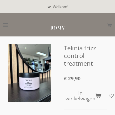
Ga
Welkom!
direct
naar
de
hoofdinhoud
Teknia frizz
control
treatment
€ 29,90
In
winkelwagen