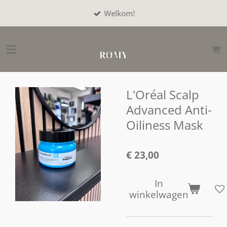
Ga
Welkom!
direct
naar
de
hoofdinhoud
L'Oréal Scalp
Advanced Anti-
Oiliness Mask
€ 23,00
In
winkelwagen