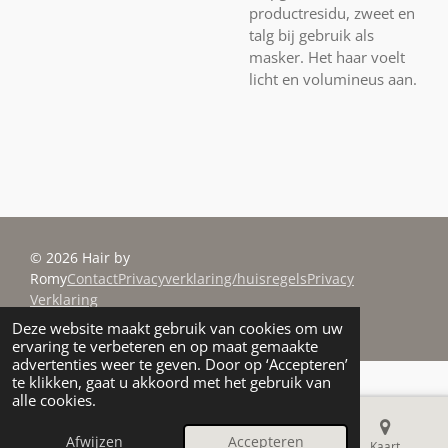
productresidu, zweet en
talg bij gebruik als
masker. Het haar voelt
licht en volumineus aan.
© 2026 Hair by
Romy
Contact
Privacyverklaring/huisregels
Privacy
Verklaring
Powered by
JouwWeb
Deze website maakt gebruik van cookies om uw
ervaring te verbeteren en op maat gemaakte
advertenties weer te geven. Door op ‘Accepteren’
te klikken, gaat u akkoord met het gebruik van
alle cookies.
Afwijzen
Accepteren
E-mailadres
Telefoonnummer
Kaart