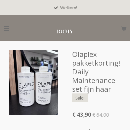
Ga
Welkom!
direct
naar
de
hoofdinhoud
Olaplex
pakketkorting!
Daily
Maintenance
set fijn haar
Sale!
€ 43,90
€ 64,00