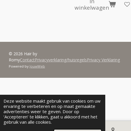
In
winkelwagen
© 2026 Hair by
Romy
Contact
Privacyverklaring/huisregels
Privacy Verklaring
Powered by
JouwWeb
Deze website maakt gebruik van cookies om uw
ervaring te verbeteren en op maat gemaakte
advertenties weer te geven. Door op
‘Accepteren’ te klikken, gaat u akkoord met het
gebruik van alle cookies.